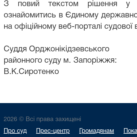
З повий текстом рішення у 
ознайомитись в Єдиному державно
на офіційному веб-порталі судової 
Суддя Орджонікідзевського
районного суду 
В.К.Сиротенко
2026 © Всі права захищені
Про суд
Прес-центр
Громадянам
Пока